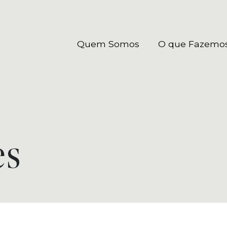
Quem Somos
O que Fazemo
es