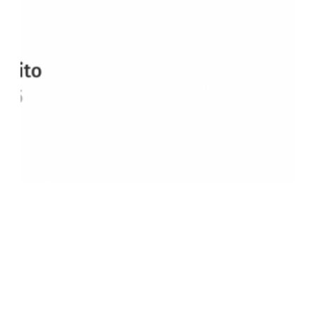
Artigo de opinião por Miguel Felício
Rito, publicado na Advocatus do
ECO
Artigo