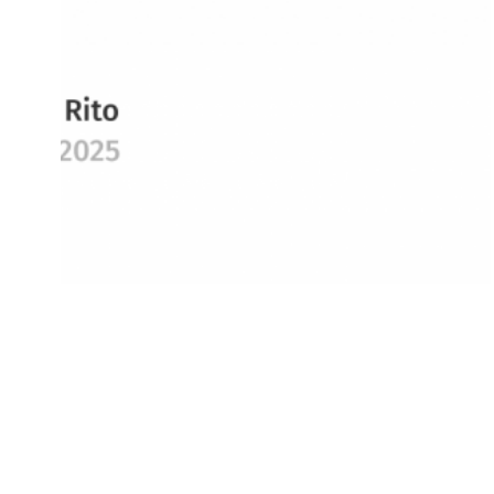
Artigo de opinião por Miguel Felício
Rito, publicado no Jornal
Observador
Artigo